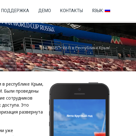
+7 (499) 346-76-60
ПОДДЕРЖКА
ДЕМО
КОНТАКТЫ
ЯЗЫК:
NETAMS
>
Wi-Fi в Республике Крым
 в республике Крым,
M. Были проведены
ние сотрудников
 доступа. Это
оризация развернута
ии уже