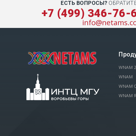
ЕСТЬ ВОПРОСЫ?
ОБРАТИТ
+7 (499) 346-76-
info@netams.c
Прод
WNAM 
WNAM
WNAM Q
WNAM R