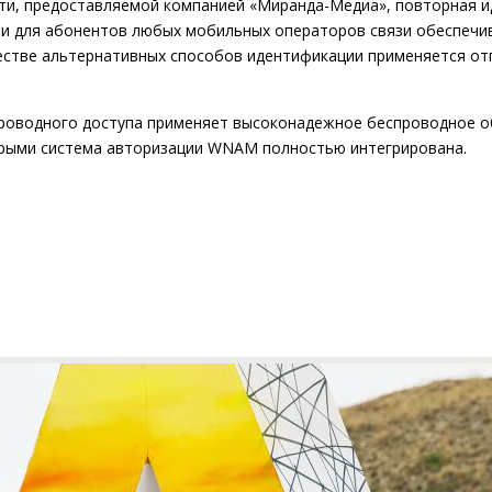
ти, предоставляемой компанией «Миранда-Медиа», повторная и
ии для абонентов любых мобильных операторов связи обеспечи
естве альтернативных способов идентификации применяется от
роводного доступа применяет высоконадежное беспроводное о
орыми система авторизации WNAM полностью интегрирована.