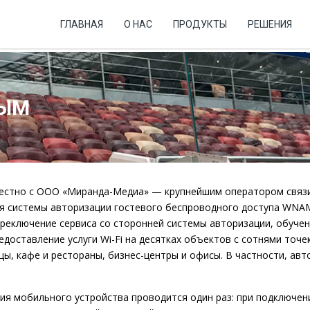
ГЛАВНАЯ
О НАС
ПРОДУКТЫ
РЕШЕНИЯ
РЫМ
местно с ООО «Миранда-Медиа» — крупнейшим оператором связи
я системы авторизации гостевого беспроводного доступа WNA
ереключение сервиса со сторонней системы авторизации, обуче
оставление услуги Wi-Fi на десятках объектов с сотнями точек
ы, кафе и рестораны, бизнес-центры и офисы. В частности, авт
ия мобильного устройства проводится один раз: при подключен