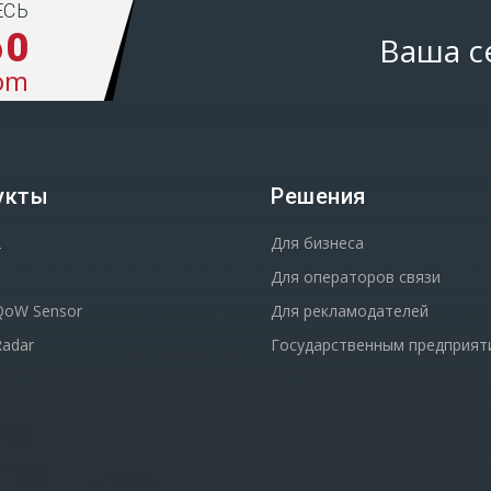
ЕСЬ
60
Ваша с
om
укты
Решения
2
Для бизнеса
Для операторов связи
oW Sensor
Для рекламодателей
adar
Государственным предприят