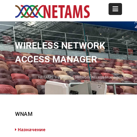
WIRELESS NETWORK
ACCESS MANAGER
NETAMS
>
Wireless Network Access Manager
WNAM
Назначение