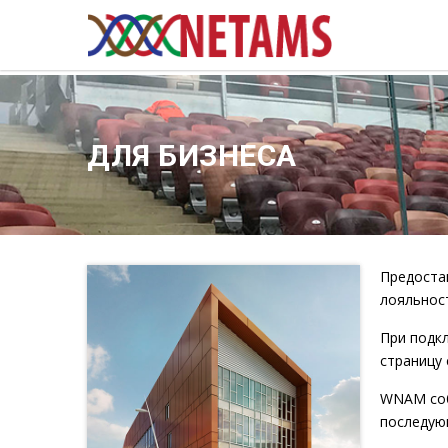
ДЛЯ БИЗНЕСА
Предостав
лояльност
При подкл
страницу
WNAM соб
последующ