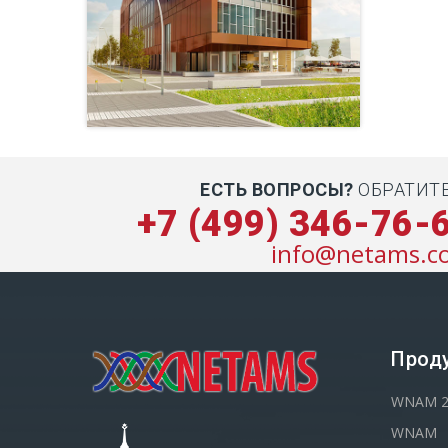
ЕСТЬ ВОПРОСЫ?
ОБРАТИТ
+7 (499) 346-76-
info@netams.c
Прод
WNAM 
WNAM