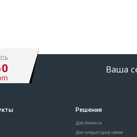
ЕСЬ
60
Ваша с
om
укты
Решения
2
Для бизнеса
Для операторов связи