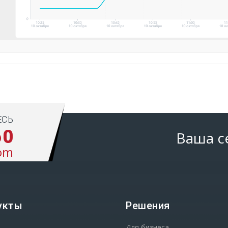
ЕСЬ
60
Ваша с
om
укты
Решения
2
Для бизнеса