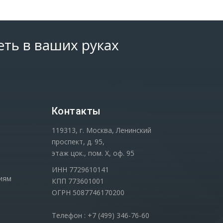
еть в ваших руках
Контакты
119313, г. Москва, Ленинский
проспект, д. 95,
этаж цок., пом. Х, оф. 95
ИНН 7729610141
иям
КПП 773601001
ОГРН 5087746170200
Телефон : +7 (499) 346-76-60