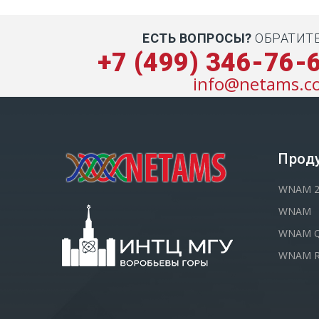
ЕСТЬ ВОПРОСЫ?
ОБРАТИТ
+7 (499) 346-76-
info@netams.c
Прод
WNAM 
WNAM
WNAM Q
WNAM R