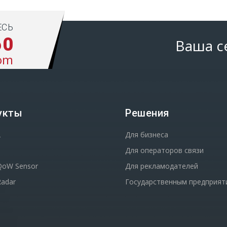
ЕСЬ
60
Ваша с
om
укты
Решения
2
Для бизнеса
Для операторов связи
oW Sensor
Для рекламодателей
adar
Государственным предприят