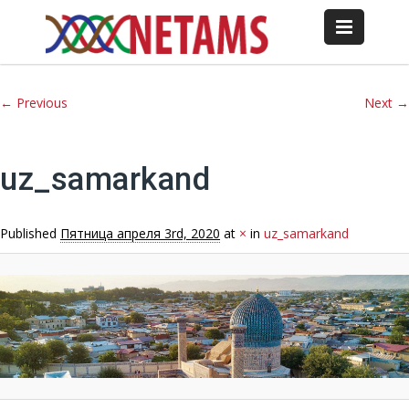
Image navigation
← Previous
Next →
uz_samarkand
Published
Пятница апреля 3rd, 2020
at
×
in
uz_samarkand