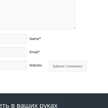
Name*
Email*
Website
еть в ваших руках