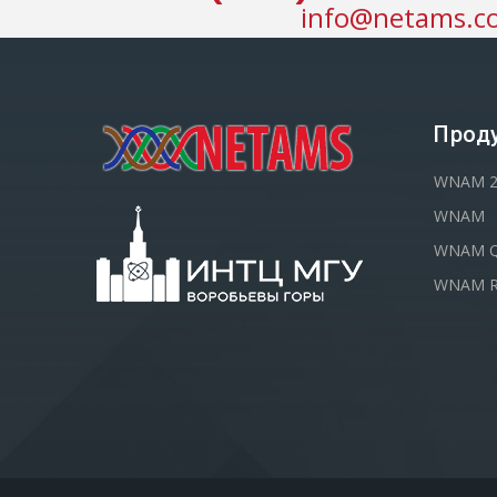
info@netams.c
Прод
WNAM 
WNAM
WNAM Q
WNAM R