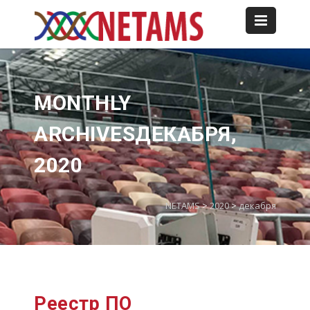
MONTHLY
ARCHIVESДЕКАБРЯ,
2020
NETAMS
>
2020
>
декабря
Реестр ПО