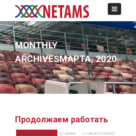
MONTHLY
ARCHIVESМАРТА, 2020
NETAMS
>
2020
>
марта
Продолжаем работать
27 МАРТА 2020
by:
in:
ADMIN
UNCATEGORIZED